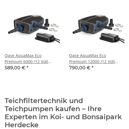
Oase AquaMax Eco
Oase AquaMax Eco
Premium 6000 /12 Volt
Premium 12000 /12 Volt
Schwimmteichpumpe
Schwimmteichpumpe
589,00 €
*
790,00 €
*
Teichfiltertechnik und
Teichpumpen kaufen – Ihre
Experten im Koi- und Bonsaipark
Herdecke