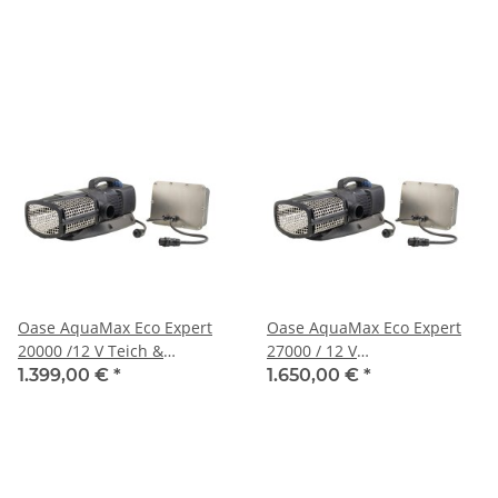
Oase AquaMax Eco Expert
Oase AquaMax Eco Expert
20000 /12 V Teich &
27000 / 12 V
Schwimmteichpumpe
Schwimmteichpumpe
1.399,00 €
*
1.650,00 €
*