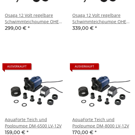
Osaga 12 Volt regelbare
Osaga 12 Volt regelbare
Schwimmteichpumpe OHE
Schwimmteichpumpe OHE
VX 15000 Liter max 144 Watt
20000 Liter 189 Watt
299,00 €
*
339,00 €
*
AUSVERKAUFT
AUSVERKAUFT
AquaForte Teich und
AquaForte Teich und
Poolpumpe DM-6500 LV-12V
Poolpumpe DM-8000 LV-12V
159,00 €
*
170,00 €
*