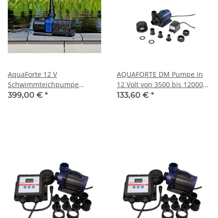
AquaForte 12 V
AQUAFORTE DM Pumpe in
Schwimmteichpumpe
12 Volt von 3500 bis 12000
20.000LV regelbar
Liter
399,00 €
*
133,60 €
*