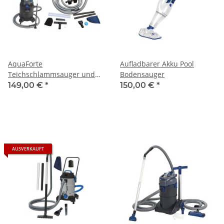
AquaForte
Aufladbarer Akku Pool
Teichschlammsauger und
Bodensauger
Teichsauger Poolsauger
149,00 €
*
150,00 €
*
AUSVERKAUFT