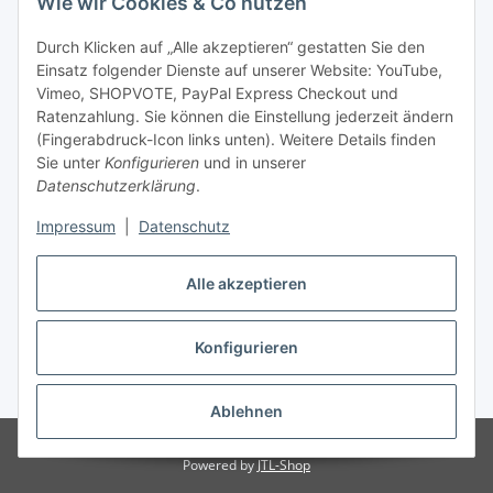
Wie wir Cookies & Co nutzen
Durch Klicken auf „Alle akzeptieren“ gestatten Sie den
Einsatz folgender Dienste auf unserer Website: YouTube,
Vimeo, SHOPVOTE, PayPal Express Checkout und
Ratenzahlung. Sie können die Einstellung jederzeit ändern
(Fingerabdruck-Icon links unten). Weitere Details finden
Sie unter
Konfigurieren
und in unserer
Datenschutzerklärung
.
Impressum
|
Datenschutz
Vertrag widerrufen
Alle akzeptieren
Konfigurieren
* Alle Preise inkl. gesetzlicher USt., zzgl.
Versand
Ablehnen
© © 2020 Koi- und Bonsaipark Herdecke GmbH
Powered by
JTL-Shop