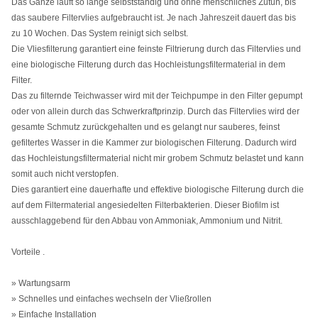
Das Ganze läuft so lange selbstständig und ohne menschliches Zutun, bis
das saubere Filtervlies aufgebraucht ist. Je nach Jahreszeit dauert das bis
zu 10 Wochen. Das System reinigt sich selbst.
Die Vliesfilterung garantiert eine feinste Filtrierung durch das Filtervlies und
eine biologische Filterung durch das Hochleistungsfiltermaterial in dem
Filter.
Das zu filternde Teichwasser wird mit der Teichpumpe in den Filter gepumpt
oder von allein durch das Schwerkraftprinzip. Durch das Filtervlies wird der
gesamte Schmutz zurückgehalten und es gelangt nur sauberes, feinst
gefiltertes Wasser in die Kammer zur biologischen Filterung. Dadurch wird
das Hochleistungsfiltermaterial nicht mir grobem Schmutz belastet und kann
somit auch nicht verstopfen.
Dies garantiert eine dauerhafte und effektive biologische Filterung durch die
auf dem Filtermaterial angesiedelten Filterbakterien. Dieser Biofilm ist
ausschlaggebend für den Abbau von Ammoniak, Ammonium und Nitrit.
Vorteile .
» Wartungsarm
» Schnelles und einfaches wechseln der Vließrollen
» Einfache Installation