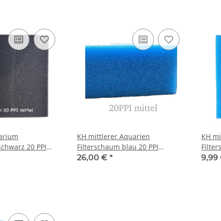
uarium
KH mittlerer Aquarien
KH mi
schwarz 20 PPI
Filterschaum blau 20 PPI
Filte
termatte
50x50x10 cm Filtermatte
50x50
26,00 €
*
9,99