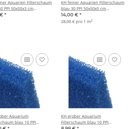
iner Aquarien Filterschaum
KH feiner Aquarien Filterschaum
30 PPI 50x50x3 cm
blau 30 PPI 50x50x5 cm
matte
Filtermatte
 €
*
14,00 €
*
2
28,00 € pro 1 m
ober Aquarium
KH grober Aquarium
rschaum blau 10 PPI
Filterschaum blau 10 PPI
x10 cm Filtermatte
50x50x3 cm Filtermatte
0 €
*
8,99 €
*