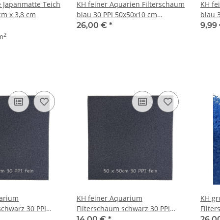
e Japanmatte Teich
KH feiner Aquarien Filterschaum
KH fe
cm x 3,8 cm
blau 30 PPI 50x50x10 cm
blau 
Filtermatte
Filter
26,00 €
*
9,99
2
 m
uarium
KH feiner Aquarium
KH gr
schwarz 30 PPI
Filterschaum schwarz 30 PPI
Filte
ltermatte
50x50x5 cm Filtermatte
50x50
14,00 €
*
26,0