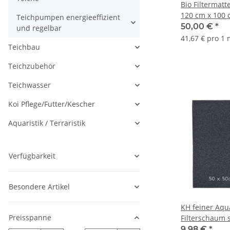
Bio Filtermatt
120 cm x 100 
Teichpumpen energieeffizient
50,00 €
*
und regelbar
41,67 € pro 1
Teichbau
Teichzubehör
Teichwasser
Koi Pflege/Futter/Kescher
Aquaristik / Terraristik
Verfügbarkeit
Besondere Artikel
KH feiner Aq
Preisspanne
Filterschaum 
50x50x3 cm Fi
9,98 €
*