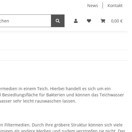
News
Kontakt
ser
Koi Pflege/Futter/Kescher
Aquaristik / Terraris
0,00 €
ermedien in einem Teich. Hierbei handelt es sich um ein
nd Besiedlungsfläche für Bakterien und können das Teichwasser
hwasser sehr leicht rauswaschen lassen.
n Filtermedien. Durch ihre gröbere Struktur können sich viele
reinigen als andere Medien und zudem verstopfen sie nicht. Das