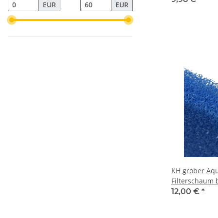
EUR
EUR
KH grober Aq
Filterschaum 
50x50x5 cm Fi
12,00 €
*