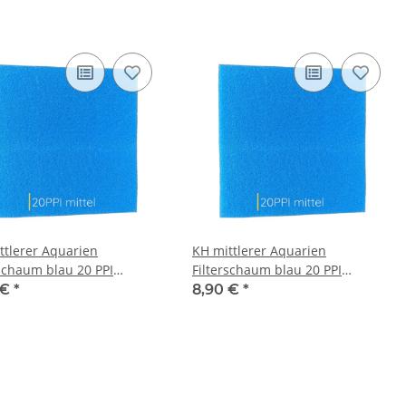
ttlerer Aquarien
KH mittlerer Aquarien
rschaum blau 20 PPI
Filterschaum blau 20 PPI
x3 cm Filtermatte
50x50x3 cm Filtermatte
 €
*
8,90 €
*