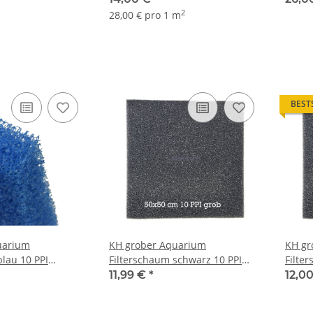
2
28,00 € pro 1 m
BEST
uarium
KH grober Aquarium
KH gr
blau 10 PPI
Filterschaum schwarz 10 PPI
Filte
ltermatte
50x50x3 cm Filtermatte
50x50
11,99 €
*
12,0