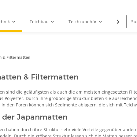
chnik
Teichbau
Teichzubehör
Teichwas
 & Filtermatten
tten & Filtermatten
en sind die geläufigsten als auch die am meisten eingesetzten Filt
us Polyester. Durch ihre grobporige Struktur bieten sie ausreiche
rn. In den Poren können sich Sedimente ablagern, die sich mit Teic
e der Japanmatten
en haben durch ihre Struktur sehr viele Vorteile gegenüber andere
iedeln. Durch die gröbere Struktur lassen sich die Matten besser 