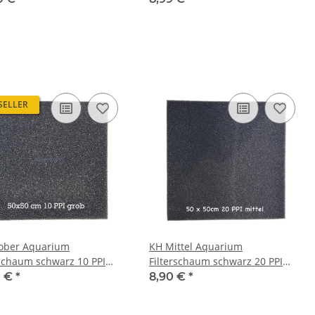
SELLER
ober Aquarium
KH Mittel Aquarium
rschaum schwarz 10 PPI
Filterschaum schwarz 20 PPI
x5 cm Filtermatte
50x50x3 cm Filtermatte
0 €
*
8,90 €
*