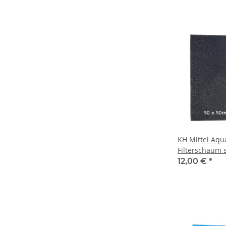
KH Mittel Aq
Filterschaum 
50x50x5cm Fil
12,00 €
*