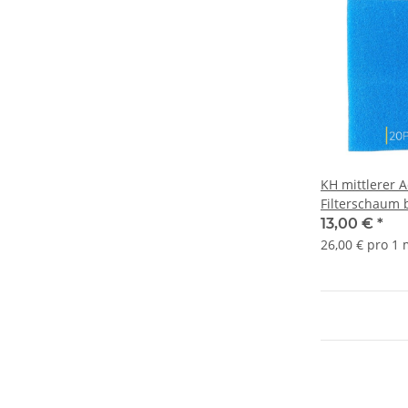
KH mittlerer 
Filterschaum 
50x50x5 cm Fi
13,00 €
*
26,00 € pro 1