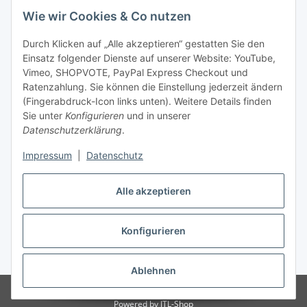
Wie wir Cookies & Co nutzen
Durch Klicken auf „Alle akzeptieren“ gestatten Sie den
Einsatz folgender Dienste auf unserer Website: YouTube,
Vimeo, SHOPVOTE, PayPal Express Checkout und
Ratenzahlung. Sie können die Einstellung jederzeit ändern
(Fingerabdruck-Icon links unten). Weitere Details finden
Sie unter
Konfigurieren
und in unserer
Datenschutzerklärung
.
Impressum
|
Datenschutz
Vertrag widerrufen
Alle akzeptieren
Konfigurieren
* Alle Preise inkl. gesetzlicher USt., zzgl.
Versand
Ablehnen
© © 2020 Koi- und Bonsaipark Herdecke GmbH
Powered by
JTL-Shop