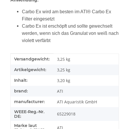
Carbo Ex wird am besten im ATI® Carbo Ex
Filter eingesetzt
Carbo Ex ist erschöpft und sollte gewechselt
werden, wenn sich das Granulat von weiß nach
violett verfärbt
Produkteigenschaft
Wert
Versandgewicht:
3,25 kg
Artikelgewicht:
3,25
kg
Inhalt:
3,20 kg
brand:
ATI
manufacturer:
ATI Aquaristik GmbH
WEEE-Reg.-Nr.
65229018
DE:
Marke laut
ATI