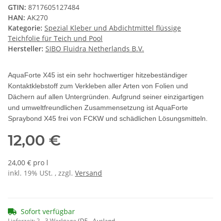
GTIN:
8717605127484
HAN:
AK270
Kategorie:
Spezial Kleber und Abdichtmittel flüssige
Teichfolie für Teich und Pool
Hersteller:
SIBO Fluidra Netherlands B.V.
AquaForte X45 ist ein sehr hochwertiger hitzebeständiger
Kontaktklebstoff zum Verkleben aller Arten von Folien und
Dächern auf allen Untergründen. Aufgrund seiner einzigartigen
und umweltfreundlichen Zusammensetzung ist AquaForte
Spraybond X45 frei von FCKW und schädlichen Lösungsmitteln.
12,00 €
24,00 € pro l
inkl. 19% USt. , zzgl.
Versand
Sofort verfügbar
Lieferzeit:
2 - 3 Werktage
(DE - Ausland