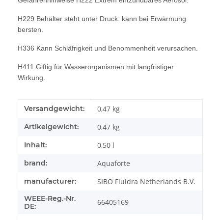
Gefahrenhinweise H222 Extrem entzündbares Aerosol.
H229 Behälter steht unter Druck: kann bei Erwärmung
bersten.
H336 Kann Schläfrigkeit und Benommenheit verursachen.
H411 Giftig für Wasserorganismen mit langfristiger
Wirkung.
Produkteigenschaft
Wert
Versandgewicht:
0,47 kg
Artikelgewicht:
0,47
kg
Inhalt:
0,50 l
brand:
Aquaforte
manufacturer:
SIBO Fluidra Netherlands B.V.
WEEE-Reg.-Nr.
66405169
DE: