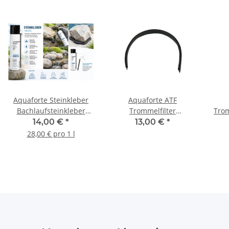
Aquaforte Steinkleber
Aquaforte ATF
Bachlaufsteinkleber
Trommelfilter
Trom
Teichbau
Trommeldichtung
T
14,00 €
*
13,00 €
*
Teichrandgestaltung
Ersatzteil
28,00 € pro 1 l