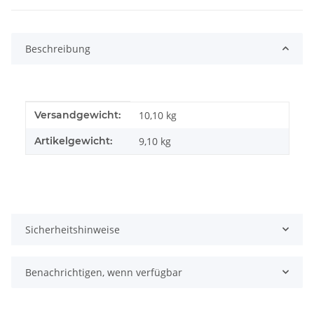
weitere Registerkarten anzeigen
Beschreibung
Produkteigenschaft
Wert
Versandgewicht:
10,10 kg
Artikelgewicht:
9,10
kg
Sicherheitshinweise
Benachrichtigen, wenn verfügbar