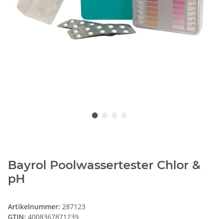
Bayrol Poolwassertester Chlor &
pH
Artikelnummer:
287123
GTIN:
4008367871239