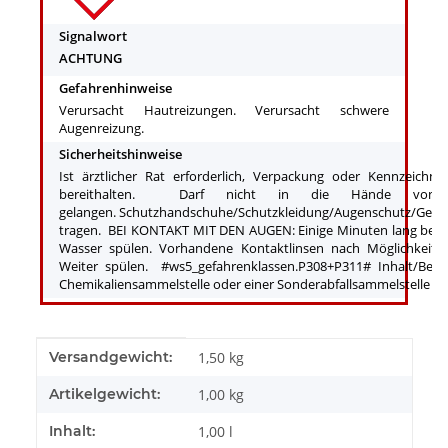
Signalwort
ACHTUNG
Gefahrenhinweise
Verursacht Hautreizungen. Verursacht schwere
Augenreizung.
Sicherheitshinweise
Ist ärztlicher Rat erforderlich, Verpackung oder Kennzeichnun
bereithalten. Darf nicht in die Hände von 
gelangen. Schutzhandschuhe/Schutzkleidung/Augenschutz/Gesic
tragen. BEI KONTAKT MIT DEN AUGEN: Einige Minuten lang beh
Wasser spülen. Vorhandene Kontaktlinsen nach Möglichkeit e
Weiter spülen. #ws5_gefahrenklassen.P308+P311# Inhalt/Behäl
Chemikaliensammelstelle oder einer Sonderabfallsammelstelle z
Produkteigenschaft
Wert
Versandgewicht:
1,50 kg
Artikelgewicht:
1,00
kg
Inhalt:
1,00 l