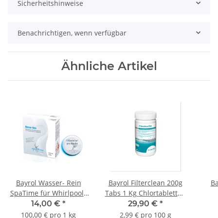
Sicherheitshinweise
Benachrichtigen, wenn verfügbar
Ähnliche Artikel
Bayrol Wasser- Rein
Bayrol Filterclean 200g
Ba
SpaTime für Whirlpools
Tabs 1 Kg Chlortabletten
0,14 kg Wasserreiniger
für Sandfilter
Ch
14,00 €
*
29,90 €
*
100,00 € pro 1 kg
2,99 € pro 100 g