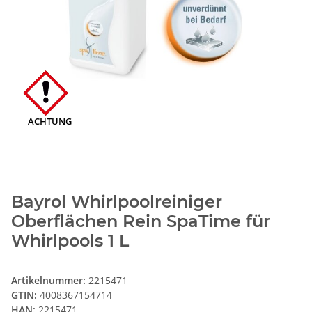
ACHTUNG
Bayrol Whirlpoolreiniger
Oberflächen Rein SpaTime für
Whirlpools 1 L
Artikelnummer:
2215471
GTIN:
4008367154714
HAN:
2215471