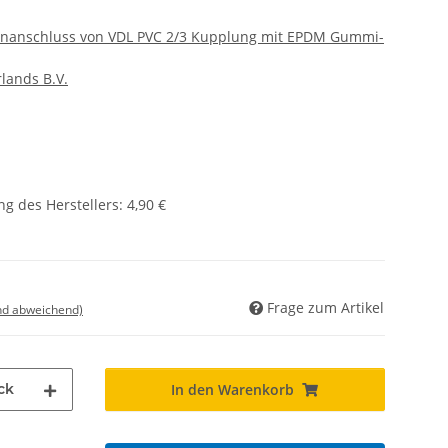
anschluss von VDL PVC 2/3 Kupplung mit EPDM Gummi-
lands B.V.
g des Herstellers
:
4,90 €
Frage zum Artikel
nd abweichend)
ck
In den Warenkorb