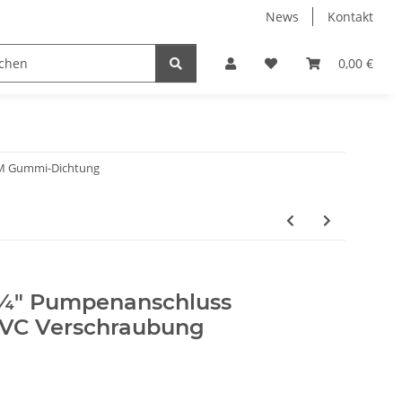
News
Kontakt
ser
Koi Pflege/Futter/Kescher
Aquaristik / Terraris
0,00 €
DM Gummi-Dichtung
¼" Pumpenanschluss
PVC Verschraubung