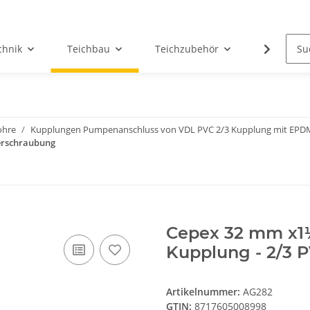
chnik
Teichbau
Teichzubehör
Teichwas
ohre
Kupplungen Pumpenanschluss von VDL PVC 2/3 Kupplung mit EP
erschraubung
Cepex 32 mm x1
Kupplung - 2/3 
Artikelnummer:
AG282
GTIN:
8717605008998