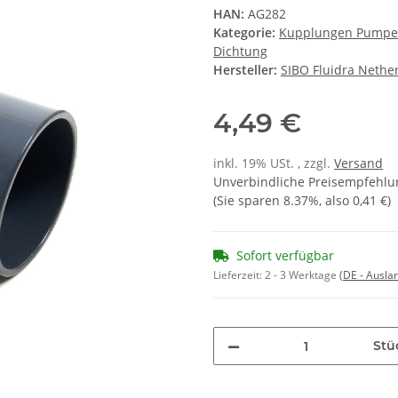
HAN:
AG282
Kategorie:
Kupplungen Pumpen
Dichtung
Hersteller:
SIBO Fluidra Nether
4,49 €
inkl. 19% USt. , zzgl.
Versand
Unverbindliche Preisempfehlun
(Sie sparen
8.37%
, also
0,41 €
)
Sofort verfügbar
Lieferzeit:
2 - 3 Werktage
(DE - Ausla
Stü