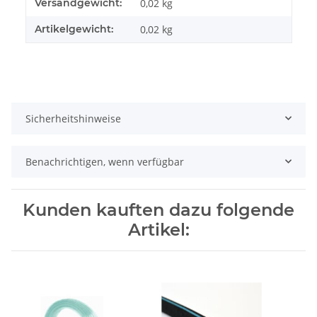
Produkteigenschaft
Wert
Versandgewicht:
0,02 kg
Artikelgewicht:
0,02
kg
Sicherheitshinweise
Benachrichtigen, wenn verfügbar
Kunden kauften dazu folgende
Artikel: