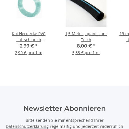
Koi Herdecke PVC
1,5 Meter Japanischer
19 m
Luftschlauch
Teich
f
transparent 18x22 mm x
Belüftungsschlauch Ø
2,99 €
*
8,00 €
*
1 Meter
25 x 4 mm
2,99 € pro 1 m
5,33 € pro 1 m
Newsletter Abonnieren
Bitte senden Sie mir entsprechend Ihrer
Datenschutzerklärung
regelmäßig und jederzeit widerruflich