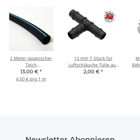
2 Meter Japanischer
13 mm T-Stück für
Me
Teich
Luftschläuche Tülle aus
Röh
Belüftungsschlauch Ø
PP
Lu
13,00 €
*
2,00 €
*
25 x 4 mm
A
6,50 € pro 1 m
Newsletter Abonnieren