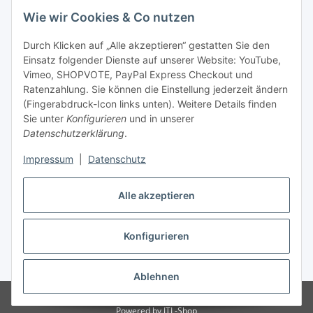
Wie wir Cookies & Co nutzen
Durch Klicken auf „Alle akzeptieren“ gestatten Sie den
Einsatz folgender Dienste auf unserer Website: YouTube,
Vimeo, SHOPVOTE, PayPal Express Checkout und
Ratenzahlung. Sie können die Einstellung jederzeit ändern
(Fingerabdruck-Icon links unten). Weitere Details finden
Sie unter
Konfigurieren
und in unserer
Datenschutzerklärung
.
Impressum
|
Datenschutz
Vertrag widerrufen
Alle akzeptieren
Konfigurieren
* Alle Preise inkl. gesetzlicher USt., zzgl.
Versand
Ablehnen
© © 2020 Koi- und Bonsaipark Herdecke GmbH
Powered by
JTL-Shop