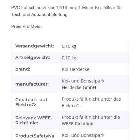
PVC Luftschlauch klar 12/16 mm, 1 Meter Kristallklar für
Teich und Aquarienbelüftung
Preis Pro Meter
Produkteigenschaft
Wert
Versandgewicht:
0,10 kg
Artikelgewicht:
0,10
kg
brand:
Koi Herdecke
Koi- und Bonsaipark
manufacturer:
Herdecke GmbH
Produkt fällt nicht unter das
Geräteart laut
ElektroG:
ElektroG.
Produkt fällt nicht unter die
Relevanz WEEE-
Richtlinie:
WEEE-Richtlinie
Koi- und Bonsaipark
ProductSafetyNa