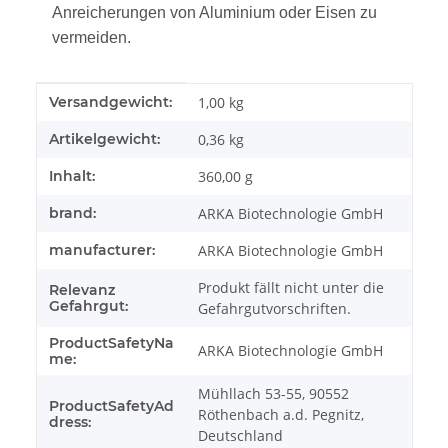
Anreicherungen von Aluminium oder Eisen zu
vermeiden.
Produkteigenschaft
Wert
Versandgewicht:
1,00 kg
Artikelgewicht:
0,36
kg
Inhalt:
360,00 g
brand:
ARKA Biotechnologie GmbH
manufacturer:
ARKA Biotechnologie GmbH
Produkt fällt nicht unter die
Relevanz
Gefahrgut:
Gefahrgutvorschriften.
ProductSafetyNa
ARKA Biotechnologie GmbH
me:
Mühllach 53-55, 90552
ProductSafetyAd
Röthenbach a.d. Pegnitz,
dress:
Deutschland