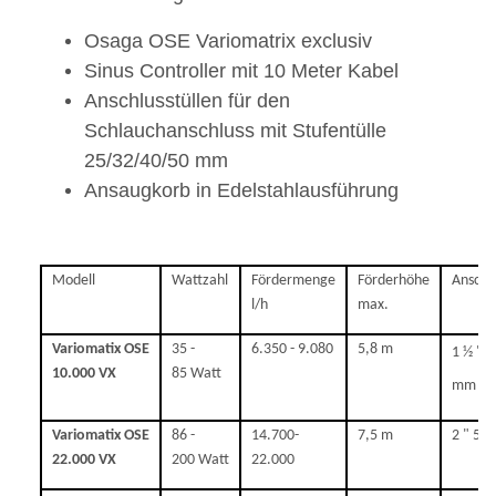
Osaga OSE Variomatrix exclusiv
Sinus Controller mit 10 Meter Kabel
Anschlusstüllen für den
Schlauchanschluss mit Stufentülle
25/32/40/50 mm
Ansaugkorb in Edelstahlausführung
Modell
Wattzahl
Fördermenge
Förderhöhe
Anschl
l/h
max.
Variomatix OSE
35 -
6.350 - 9.080
5,8 m
1 ½ " 4
10.000 VX
85 Watt
mm
Variomatix OSE
86 -
14.700-
7,5 m
2 " 50
22.000 VX
200 Watt
22.000