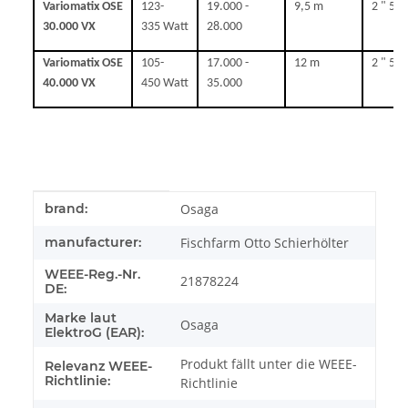
Variomatix OSE
123-
19.000 -
9,5 m
2 " 50
30.000 VX
335 Watt
28.000
Variomatix OSE
105-
17.000 -
12 m
2 " 50
40.000 VX
450 Watt
35.000
Produkteigenschaft
Wert
brand:
Osaga
manufacturer:
Fischfarm Otto Schierhölter
WEEE-Reg.-Nr.
21878224
DE:
Marke laut
Osaga
ElektroG (EAR):
Produkt fällt unter die WEEE-
Relevanz WEEE-
Richtlinie:
Richtlinie