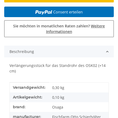
Consent erteilen
Sie möchten in monatlichen Raten zahlen?
Weitere
Informationen
weitere Registerkarten anzeigen
Beschreibung
Verlängerungsstück für das Standrohr des OSK02 (+14
cm)
Produkteigenschaft
Wert
Versandgewicht:
0,30 kg
Artikelgewicht:
0,10
kg
brand:
Osaga
manufacturer:
Fischfarm Otto Schierhölter