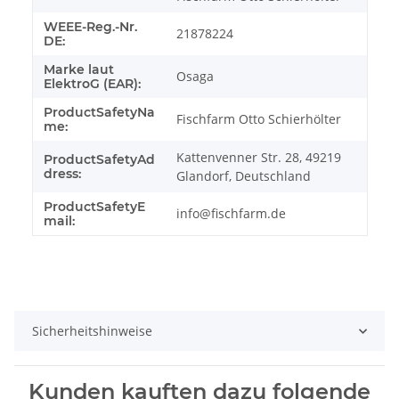
WEEE-Reg.-Nr.
21878224
DE:
Marke laut
Osaga
ElektroG (EAR):
ProductSafetyNa
Fischfarm Otto Schierhölter
me:
Kattenvenner Str. 28, 49219
ProductSafetyAd
dress:
Glandorf, Deutschland
ProductSafetyE
info@fischfarm.de
mail:
Sicherheitshinweise
Kunden kauften dazu folgende