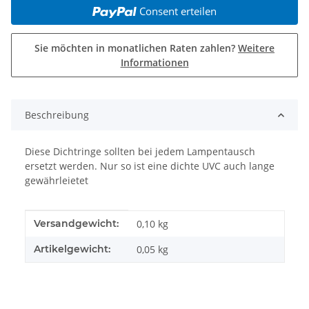
Consent erteilen
Sie möchten in monatlichen Raten zahlen?
Weitere
Informationen
weitere Registerkarten anzeigen
Beschreibung
Diese Dichtringe sollten bei jedem Lampentausch
ersetzt werden. Nur so ist eine dichte UVC auch lange
gewährleietet
Produkteigenschaft
Wert
Versandgewicht:
0,10 kg
Artikelgewicht:
0,05
kg