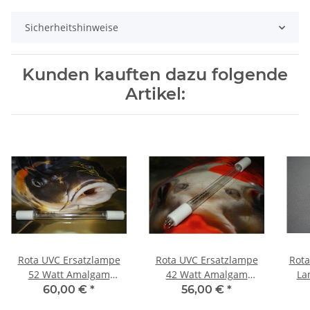
Sicherheitshinweise
Kunden kauften dazu folgende
Artikel:
Rota UVC Ersatzlampe
Rota UVC Ersatzlampe
Rota
52 Watt Amalgam
42 Watt Amalgam
La
GPHVA-436-T5L Länge 43
GPHVA357T5L Länge 35
60,00 €
*
56,00 €
*
cm Aquariolux
cm Aquariolux