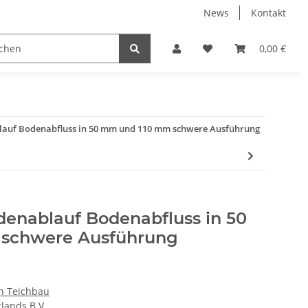
News
Kontakt
ser
Koi Pflege/Futter/Kescher
Aquaristik / Terraris
0,00 €
blauf Bodenabfluss in 50 mm und 110 mm schwere Ausführung
denablauf Bodenabfluss in 50
schwere Ausführung
n Teichbau
lands B.V.