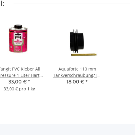
l:
ngit PVC Kleber All
Aquaforte 110 mm
ressure 1 Liter Hart-
Tankverschraubung/Tankdurchführung
PVC wasserfest
Folienflansch Gewinde
33,00 €
*
18,00 €
*
2 x Klebemuffe
33,00 € pro 1 kg