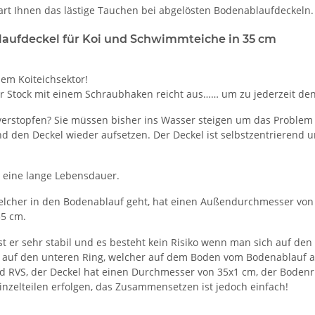
 Ihnen das lästige Tauchen bei abgelösten Bodenablaufdeckeln. H
aufdeckel für Koi und Schwimmteiche in 35 cm
em Koiteichsektor!
 Stock mit einem Schraubhaken reicht aus…… um zu jederzeit den A
erstopfen? Sie müssen bisher ins Wasser steigen um das Problem z
 den Deckel wieder aufsetzen. Der Deckel ist selbstzentrierend u
r eine lange Lebensdauer.
elcher in den Bodenablauf geht, hat einen Außendurchmesser von 2
35 cm.
 er sehr stabil und es besteht kein Risiko wenn man sich auf den D
ch auf den unteren Ring, welcher auf dem Boden vom Bodenablauf auf
 und RVS, der Deckel hat einen Durchmesser von 35x1 cm, der Bode
nzelteilen erfolgen, das Zusammensetzen ist jedoch einfach!