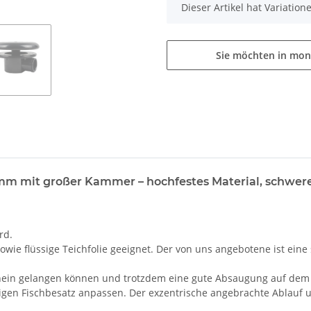
x
Dieser Artikel hat Variatio
Sie möchten in mon
10 mm mit großer Kammer – hochfestes Material, schw
rd.
owie flüssige Teichfolie geeignet. Der von uns angebotene ist ein
nein gelangen können und trotzdem eine gute Absaugung auf dem B
weiligen Fischbesatz anpassen. Der exzentrische angebrachte Abla