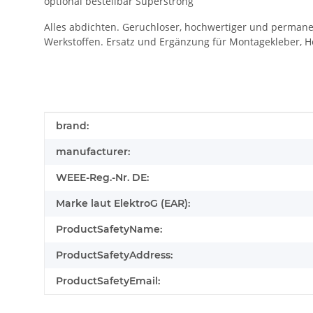
optional bestellbar Superstrong
Alles abdichten. Geruchloser, hochwertiger und permane
Werkstoffen. Ersatz und Ergänzung für Montagekleber, Ho
Produkteigenschaft
Wert
brand:
manufacturer:
WEEE-Reg.-Nr. DE:
Marke laut ElektroG (EAR):
ProductSafetyName:
ProductSafetyAddress:
ProductSafetyEmail: