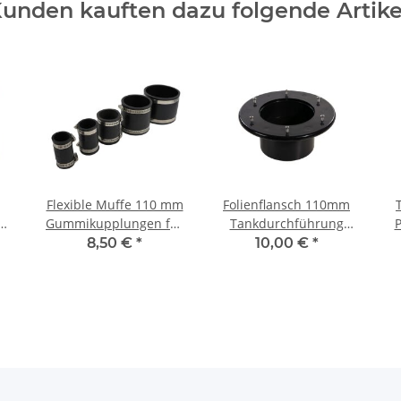
unden kauften dazu folgende Artike
Flexible Muffe 110 mm
Folienflansch 110mm
Ta
ml
Gummikupplungen für
Tankdurchführung
P
PVC Rohre
Durchführung
8,50 €
*
10,00 €
*
Teichfolie