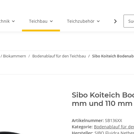
chnik
Teichbau
Teichzubehör
Teichwas
 / Biokammern
Bodenablauf für den Teichbau
Sibo Koiteich Bodena
Sibo Koiteich Bo
mm und 110 mm 
Artikelnummer:
SB136XX
Kategorie:
Bodenablauf für de
Hersteller:
SIBO Fluidra Nether