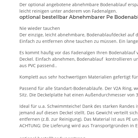
Der optional angebotene abnehmbare Bodenablauf erspart
leicht reinigen unter anderem von Fadenalgen.
optional bestellbar Abnehmbarer Pe Bodenabl
Nie wieder tauchen
Der einzige, leicht abnehmbare, Bodenablaufdeckel auf d
Einfach zu entfernen ohne tauchen zu müssen. Ein langer
Es kommt häufig vor das Fadenalgen Ihren Bodenablauf v
Deckel. Einfach abnehmen, Bodenablauf kontrollieren und
aus PVC passend..
Komplett aus sehr hochwertigen Materialien gefertigt fü
Passend für alle Standart-Bodenabläufe. Der V2A Ring, w
Sitz. Die Deckelplatte hat einen Außendurchmesser von 
Ideal für u.a. Schwimmteiche! Dank des starken Randes ist
jemand auf diesen Deckel stellt. Das Gewicht verteilt si
entfernen (z.B. zur Reinigung). Das Material ist aus PE
ACHTUNG: Die Lieferung wird aus Transportgründen in Ei