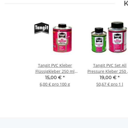
K
Tangit PVC Kleber
Tangit PVC Set All
Flüssigkleber 250 ml
Pressure Kleber 250 
Hart-PVC Wasserfest
& Reiniger 125 ml
15,00 €
*
19,00 €
*
6,00 € pro 100 g
50,67 € pro 1 l