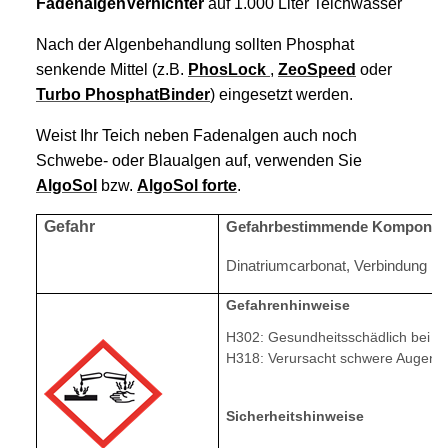
FadenalgenVernichter
auf 1.000 Liter Teichwasser
Nach der Algenbehandlung sollten Phosphat
senkende Mittel (z.B.
PhosLock
,
ZeoSpeed
oder
Turbo PhosphatBinder
) eingesetzt werden.
Weist Ihr Teich neben Fadenalgen auch noch
Schwebe- oder Blaualgen auf, verwenden Sie
AlgoSol
bzw.
AlgoSol forte
.
Gefahr
Gefahrbestimmende Komponente
Dinatriumcarbonat, Verbindung mi
Gefahrenhinweise
H302: Gesundheitsschädlich bei Ve
H318: Verursacht schwere Augens
Sicherheitshinweise