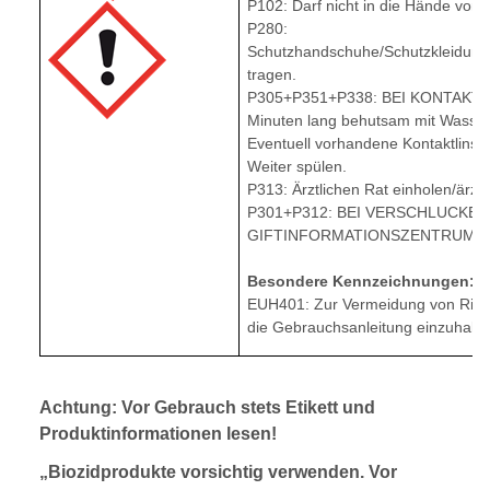
P102: Darf nicht in die Hände von 
P280:
Schutzhandschuhe/Schutzkleidung
tragen.
P305+P351+P338: BEI KONTAKT M
Minuten lang behutsam mit Wasser
Eventuell vorhandene Kontaktlinse
Weiter spülen.
P313: Ärztlichen Rat einholen/ärztl
P301+P312: BEI VERSCHLUCKEN: 
GIFTINFORMATIONSZENTRUM/Arz
Besondere Kennzeichnungen:
EUH401: Zur Vermeidung von Risi
die Gebrauchsanleitung einzuhalte
Achtung: Vor Gebrauch stets Etikett und
Produktinformationen lesen!
„Biozidprodukte vorsichtig verwenden. Vor