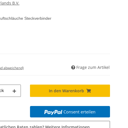
lands B.V.
uftschläuche Steckverbinder
Frage zum Artikel
nd abweichend)
ck
In den Warenkorb
Consent erteilen
atlichen Raten zahlen?
Weitere Informationen