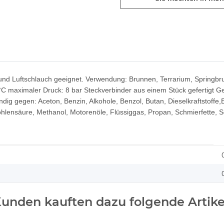
h und Luftschlauch geeignet. Verwendung: Brunnen, Terrarium, Springb
C maximaler Druck: 8 bar Steckverbinder aus einem Stück gefertigt Ge
ndig gegen: Aceton, Benzin, Alkohole, Benzol, Butan, Dieselkraftstoffe,E
Kohlensäure, Methanol, Motorenöle, Flüssiggas, Propan, Schmierfette, 
unden kauften dazu folgende Artike