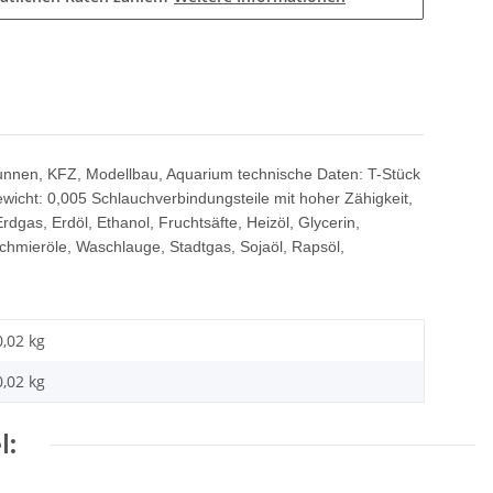
runnen, KFZ, Modellbau, Aquarium technische Daten: T-Stück
wicht: 0,005 Schlauchverbindungsteile mit hoher Zähigkeit,
rdgas, Erdöl, Ethanol, Fruchtsäfte, Heizöl, Glycerin,
Schmieröle, Waschlauge, Stadtgas, Sojaöl, Rapsöl,
0,02 kg
0,02
kg
l: