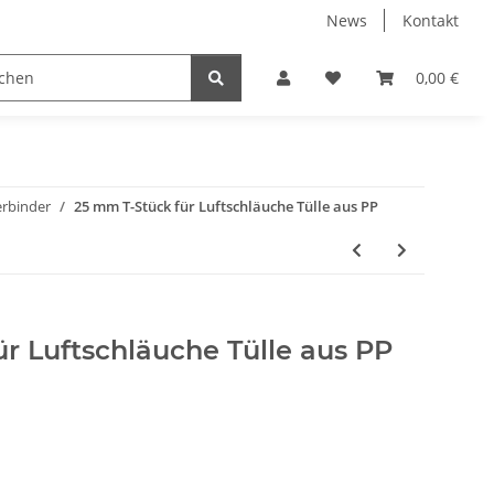
News
Kontakt
ser
Koi Pflege/Futter/Kescher
Aquaristik / Terraris
0,00 €
erbinder
25 mm T-Stück für Luftschläuche Tülle aus PP
r Luftschläuche Tülle aus PP