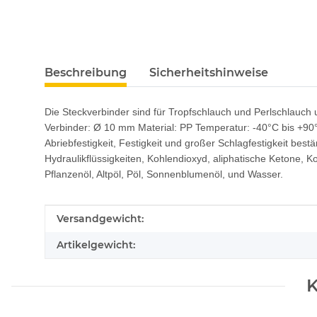
Beschreibung
Sicherheitshinweise
Die Steckverbinder sind für Tropfschlauch und Perlschlauc
Verbinder: Ø 10 mm Material: PP Temperatur: -40°C bis +90°
Abriebfestigkeit, Festigkeit und großer Schlagfestigkeit bestä
Hydraulikflüssigkeiten, Kohlendioxyd, aliphatische Ketone, 
Pflanzenöl, Altpöl, Pöl, Sonnenblumenöl, und Wasser.
Produkteigenschaft
Wert
Versandgewicht:
Artikelgewicht:
K