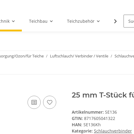
chnik
Teichbau
Teichzubehör
Teichwas
sorgung/Ozon/für Teiche
Luftschlauch/ Verbinder / Ventile
Schlauchv
25 mm T-Stück fü
Artikelnummer:
SE136
GTIN:
8717605041322
HAN:
SE136Kh
Kategorie:
Schlauchverbinder