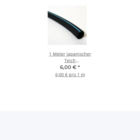
1 Meter Japanischer
Teich
Belüftungsschlauch Ø
6,00 €
*
25 x 4 mm
6,00 € pro 1 m