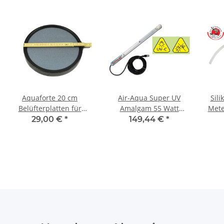
Aquaforte 20 cm
Air-Aqua Super UV
Sili
Belüfterplatten für
Amalgam 55 Watt
Mete
Teichbelüfter Abgabe 20
Ersatzset Ersatzlampe
29,00 €
*
149,44 €
*
ltr/min