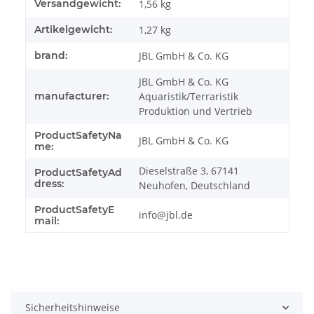
Produkteigenschaft
Wert
Versandgewicht:
1,56 kg
Artikelgewicht:
1,27
kg
brand:
JBL GmbH & Co. KG
JBL GmbH & Co. KG
manufacturer:
Aquaristik/Terraristik
Produktion und Vertrieb
ProductSafetyNa
JBL GmbH & Co. KG
me:
Dieselstraße 3, 67141
ProductSafetyAd
dress:
Neuhofen, Deutschland
ProductSafetyE
info@jbl.de
mail:
Sicherheitshinweise