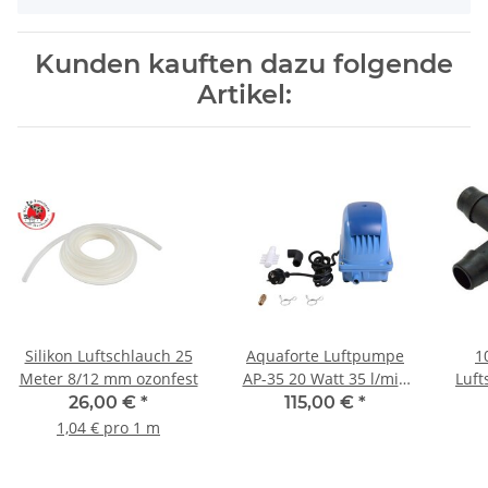
Kunden kauften dazu folgende
Artikel:
Silikon Luftschlauch 25
Aquaforte Luftpumpe
1
Meter 8/12 mm ozonfest
AP-35 20 Watt 35 l/min
Luft
Teichbelüfter
26,00 €
*
115,00 €
*
1,04 € pro 1 m